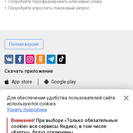
Попробуйте перефразировать ключевые слова.
Попробуйте упростить поисковый запрос.
Полная версия
Cкачать приложение
App store
Google play
Часто задаваемые вопросы
Для обеспечения удобства пользователей сайта
Книга замечаний и предложений
используются cookies.
Правила и документы
Узнать подробнее
Praca.by © 2000—2026, ООО «ПРАЦА БАЙ»
Внимание!
При выборе «Только обязательные
cookie» все сервисы Яндекс, в том числе
Республика Беларусь, 220114, г. Минск, пр-т Независимости
«Карты», будут отключены
117а, пом. № 9.