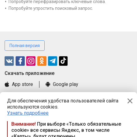
Попробуйте перефразировать ключевые слова.
Попробуйте упростить поисковый запрос.
Полная версия
Cкачать приложение
App store
Google play
Часто задаваемые вопросы
Для обеспечения удобства пользователей сайта
Книга замечаний и предложений
используются cookies.
Правила и документы
Узнать подробнее
Praca.by © 2000—2026, ООО «ПРАЦА БАЙ»
Внимание!
При выборе «Только обязательные
cookie» все сервисы Яндекс, в том числе
Республика Беларусь, 220114, г. Минск, пр-т Независимости
«Карты», будут отключены
117а, пом. № 9.