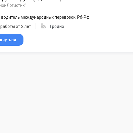
ионЛогистик"
 водитель международных перевозок, Рб-Рф.
работы от 2 лет
Гродно
кнуться