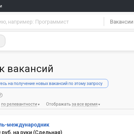
и
Вакансии
к вакансий
сь на получение новых вакансий по этому запросу
ь
по релевантности
Отображать
за все время
ль-международник
0 руб. на руки
(
Сдельная
)