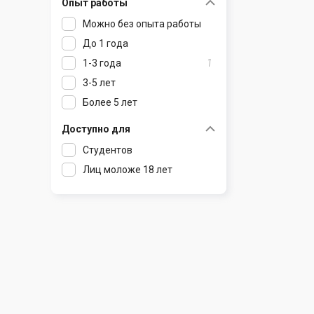
Опыт работы
Раков
Шклов
Можно без опыта работы
Ратомка
До 1 года
Самохваловичи
1-3 года
1
Сеница
3-5 лет
Слуцк
Более 5 лет
Смиловичи
Смолевичи
Доступно для
Солигорск
Студентов
Старые Дороги
Лиц моложе 18 лет
Столбцы
Тарасово
Узда
Фаниполь
Червень
Щомыслица