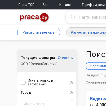
Praca.TOP
Блог
Каталог
Тарифы и услуг
Разместить резюме
Разместить вакансию
Поис
Текущие фильтры
Очистить
ООО "КамионЛогистик"
Подпишите
Найдено:
1
Искать только в
Сортироват
заголовках
Город
Водите
от 4 00