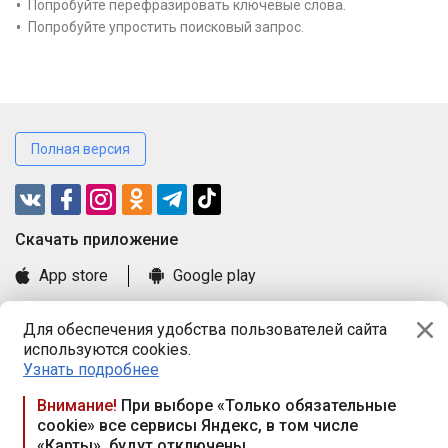
Попробуйте перефразировать ключевые слова.
Попробуйте упростить поисковый запрос.
Полная версия
Cкачать приложение
App store
Google play
Часто задаваемые вопросы
Для обеспечения удобства пользователей сайта
Книга замечаний и предложений
используются cookies.
Правила и документы
Узнать подробнее
Praca.by © 2000—2026, ООО «ПРАЦА БАЙ»
Внимание!
При выборе «Только обязательные
cookie» все сервисы Яндекс, в том числе
Республика Беларусь, 220114, г. Минск, пр-т Независимости
«Карты», будут отключены
117а, пом. № 9.