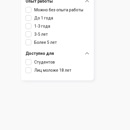
Опыт работы
Раков
Шклов
Можно без опыта работы
Ратомка
До 1 года
Самохваловичи
1-3 года
Сеница
3-5 лет
Слуцк
Более 5 лет
Смиловичи
Смолевичи
Доступно для
Солигорск
Студентов
Старые Дороги
Лиц моложе 18 лет
Столбцы
Тарасово
Узда
Фаниполь
Червень
Щомыслица