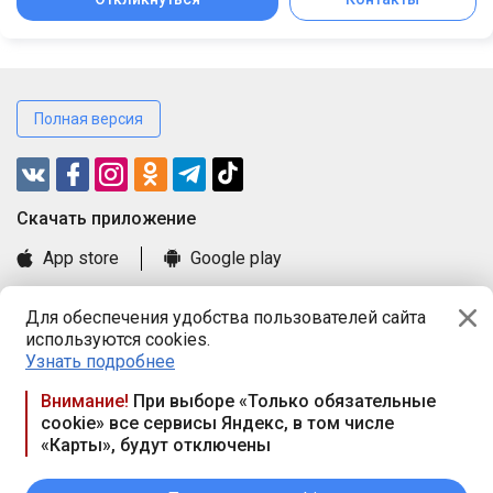
Полная версия
Cкачать приложение
App store
Google play
Часто задаваемые вопросы
Для обеспечения удобства пользователей сайта
Книга замечаний и предложений
используются cookies.
Правила и документы
Узнать подробнее
Praca.by © 2000—2026, ООО «ПРАЦА БАЙ»
Внимание!
При выборе «Только обязательные
cookie» все сервисы Яндекс, в том числе
Республика Беларусь, 220114, г. Минск, пр-т Независимости
«Карты», будут отключены
117а, пом. № 9.
Режим работы предприятия: пн.-чт. 09.00-18.00, пт. 9:00-16:45,
вых. дн. — сб., вс.