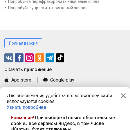
Попробуйте перефразировать ключевые слова.
Попробуйте упростить поисковый запрос.
Полная версия
Cкачать приложение
App store
Google play
Часто задаваемые вопросы
Для обеспечения удобства пользователей сайта
Книга замечаний и предложений
используются cookies.
Правила и документы
Узнать подробнее
Praca.by © 2000—2026, ООО «ПРАЦА БАЙ»
Внимание!
При выборе «Только обязательные
cookie» все сервисы Яндекс, в том числе
Республика Беларусь, 220114, г. Минск, пр-т Независимости
«Карты», будут отключены
117а, пом. № 9.