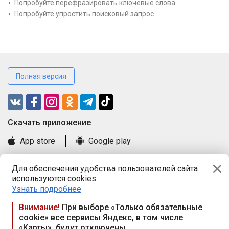
Попробуйте перефразировать ключевые слова.
Попробуйте упростить поисковый запрос.
Полная версия
Cкачать приложение
App store
Google play
Часто задаваемые вопросы
Для обеспечения удобства пользователей сайта
Книга замечаний и предложений
используются cookies.
Правила и документы
Узнать подробнее
Praca.by © 2000—2026, ООО «ПРАЦА БАЙ»
Внимание!
При выборе «Только обязательные
cookie» все сервисы Яндекс, в том числе
Республика Беларусь, 220114, г. Минск, пр-т Независимости
«Карты», будут отключены
117а, пом. № 9.