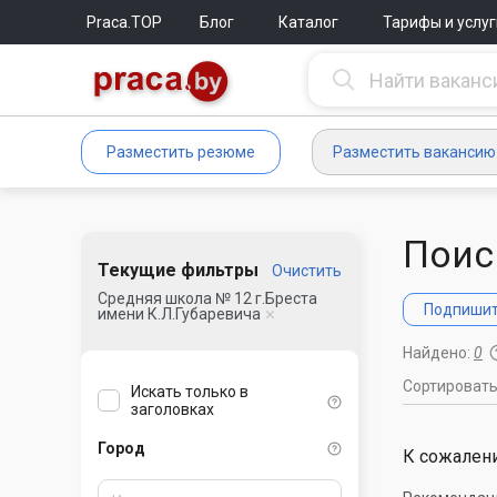
Praca.TOP
Блог
Каталог
Тарифы и услуг
Разместить резюме
Разместить вакансию
Поис
Текущие фильтры
Очистить
Средняя школа № 12 г.Бреста
Подпишите
имени К.Л.Губаревича
Найдено:
0
Сортироват
Искать только в
заголовках
Город
К сожалени