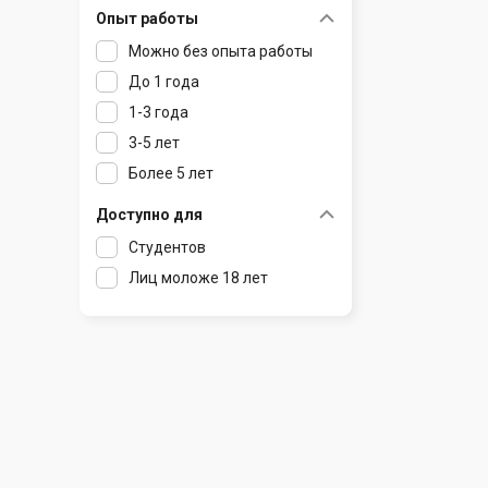
Опыт работы
Раков
Шклов
Можно без опыта работы
Ратомка
До 1 года
Самохваловичи
1-3 года
Сеница
3-5 лет
Слуцк
Более 5 лет
Смиловичи
Смолевичи
Доступно для
Солигорск
Студентов
Старые Дороги
Лиц моложе 18 лет
Столбцы
Тарасово
Узда
Фаниполь
Червень
Щомыслица