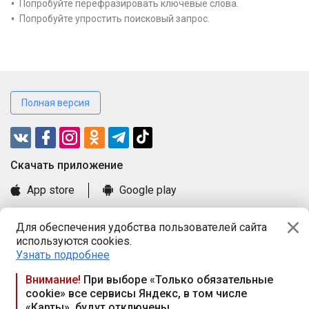
Попробуйте перефразировать ключевые слова.
Попробуйте упростить поисковый запрос.
Полная версия
Cкачать приложение
App store
Google play
Часто задаваемые вопросы
Для обеспечения удобства пользователей сайта
Книга замечаний и предложений
используются cookies.
Правила и документы
Узнать подробнее
Praca.by © 2000—2026, ООО «ПРАЦА БАЙ»
Внимание!
При выборе «Только обязательные
cookie» все сервисы Яндекс, в том числе
Республика Беларусь, 220114, г. Минск, пр-т Независимости
«Карты», будут отключены
117а, пом. № 9.