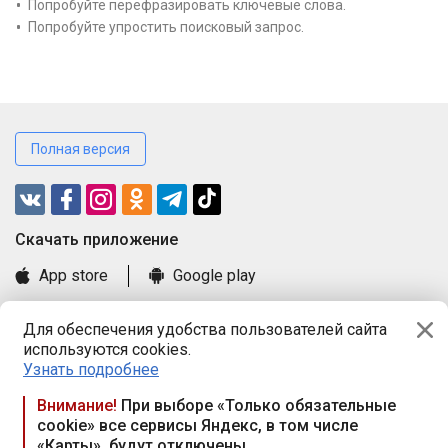
Попробуйте перефразировать ключевые слова.
Попробуйте упростить поисковый запрос.
Полная версия
Cкачать приложение
App store
Google play
Часто задаваемые вопросы
Для обеспечения удобства пользователей сайта
Книга замечаний и предложений
используются cookies.
Правила и документы
Узнать подробнее
Praca.by © 2000—2026, ООО «ПРАЦА БАЙ»
Внимание!
При выборе «Только обязательные
cookie» все сервисы Яндекс, в том числе
Республика Беларусь, 220114, г. Минск, пр-т Независимости
«Карты», будут отключены
117а, пом. № 9.