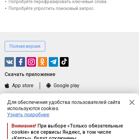
Попробуйте перефразировать ключевые слова.
Попробуйте упростить поисковый запрос.
Полная версия
Cкачать приложение
App store
Google play
Часто задаваемые вопросы
Для обеспечения удобства пользователей сайта
Книга замечаний и предложений
используются cookies.
Правила и документы
Узнать подробнее
Praca.by © 2000—2026, ООО «ПРАЦА БАЙ»
Внимание!
При выборе «Только обязательные
cookie» все сервисы Яндекс, в том числе
Республика Беларусь, 220114, г. Минск, пр-т Независимости
«Карты», будут отключены
117а, пом. № 9.