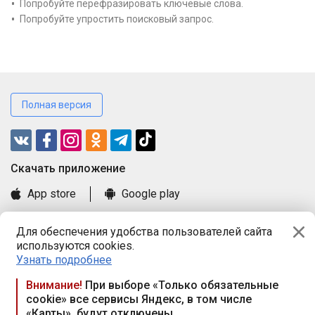
Попробуйте перефразировать ключевые слова.
Попробуйте упростить поисковый запрос.
Полная версия
Cкачать приложение
App store
Google play
Часто задаваемые вопросы
Для обеспечения удобства пользователей сайта
Книга замечаний и предложений
используются cookies.
Правила и документы
Узнать подробнее
Praca.by © 2000—2026, ООО «ПРАЦА БАЙ»
Внимание!
При выборе «Только обязательные
cookie» все сервисы Яндекс, в том числе
Республика Беларусь, 220114, г. Минск, пр-т Независимости
«Карты», будут отключены
117а, пом. № 9.