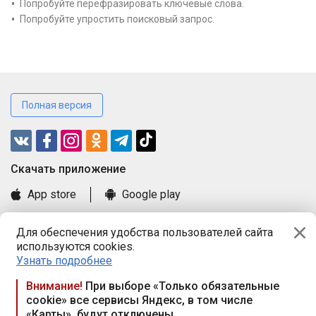
Попробуйте перефразировать ключевые слова.
Попробуйте упростить поисковый запрос.
Полная версия
Cкачать приложение
App store
Google play
Часто задаваемые вопросы
Для обеспечения удобства пользователей сайта
Книга замечаний и предложений
используются cookies.
Правила и документы
Узнать подробнее
Praca.by © 2000—2026, ООО «ПРАЦА БАЙ»
Внимание!
При выборе «Только обязательные
cookie» все сервисы Яндекс, в том числе
Республика Беларусь, 220114, г. Минск, пр-т Независимости
«Карты», будут отключены
117а, пом. № 9.