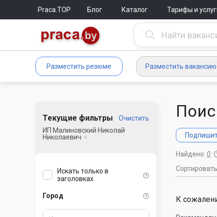
Praca.TOP
Блог
Каталог
Тарифы и услуг
Разместить резюме
Разместить вакансию
Поис
Текущие фильтры
Очистить
ИП Малиновский Николай
Подпишите
Николаевич
Найдено:
0
Сортироват
Искать только в
заголовках
Город
К сожалени