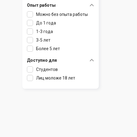
Опыт работы
Раков
Шклов
Можно без опыта работы
Ратомка
До 1 года
Самохваловичи
1-3 года
Сеница
3-5 лет
Слуцк
Более 5 лет
Смиловичи
Смолевичи
Доступно для
Солигорск
Студентов
Старые Дороги
Лиц моложе 18 лет
Столбцы
Тарасово
Узда
Фаниполь
Червень
Щомыслица