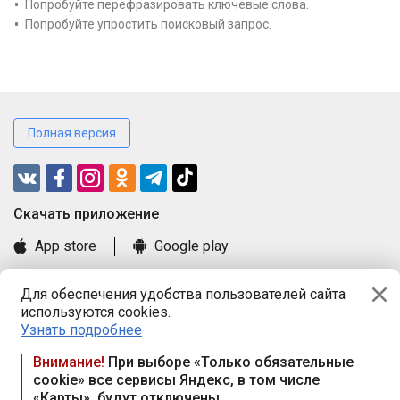
Попробуйте перефразировать ключевые слова.
Попробуйте упростить поисковый запрос.
Полная версия
Cкачать приложение
App store
Google play
Часто задаваемые вопросы
Для обеспечения удобства пользователей сайта
Книга замечаний и предложений
используются cookies.
Правила и документы
Узнать подробнее
Praca.by © 2000—2026, ООО «ПРАЦА БАЙ»
Внимание!
При выборе «Только обязательные
cookie» все сервисы Яндекс, в том числе
Республика Беларусь, 220114, г. Минск, пр-т Независимости
«Карты», будут отключены
117а, пом. № 9.