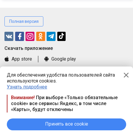
Полная версия
Cкачать приложение
App store
Google play
Часто задаваемые вопросы
Для обеспечения удобства пользователей сайта
Книга замечаний и предложений
используются cookies.
Правила и документы
Узнать подробнее
Praca.by © 2000—2026, ООО «ПРАЦА БАЙ»
Внимание!
При выборе «Только обязательные
cookie» все сервисы Яндекс, в том числе
Республика Беларусь, 220114, г. Минск, пр-т Независимости
«Карты», будут отключены
117а, пом. № 9.
Режим работы предприятия: пн.-чт. 09.00-18.00, пт. 9:00-16:45,
вых. дн. — сб., вс.
Принять все cookie
Режим работы сайта — круглосуточно. E-mail ООО «ПРАЦА
БАЙ» editor@praca.by