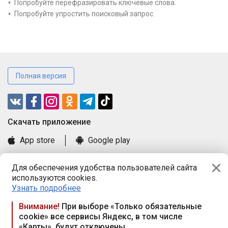
Попробуйте перефразировать ключевые слова.
Попробуйте упростить поисковый запрос.
Полная версия
Cкачать приложение
App store
Google play
Часто задаваемые вопросы
Для обеспечения удобства пользователей сайта
Книга замечаний и предложений
используются cookies.
Правила и документы
Узнать подробнее
Praca.by © 2000—2026, ООО «ПРАЦА БАЙ»
Внимание!
При выборе «Только обязательные
cookie» все сервисы Яндекс, в том числе
Республика Беларусь, 220114, г. Минск, пр-т Независимости
«Карты», будут отключены
117а, пом. № 9.