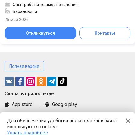
Опыт работы не имеет значения
Барановичи
25 мая 2026
Откликнуться
Контакты
Полная версия
Cкачать приложение
App store
Google play
Часто задаваемые вопросы
Для обеспечения удобства пользователей сайта
Книга замечаний и предложений
используются cookies.
Правила и документы
Узнать подробнее