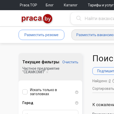
Praca.TOP
Блог
Каталог
Тарифы и услуг
Разместить резюме
Разместить вакансию
Поис
Текущие фильтры
Очистить
Частное предприятие
Подпишите
"СЕАМКОМП"
Найдено:
0
Сортироват
Искать только в
заголовках
Город
К сожалени