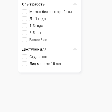
Опыт работы
Раков
Шклов
Можно без опыта работы
Ратомка
До 1 года
Самохваловичи
1-3 года
Сеница
3-5 лет
Слуцк
Более 5 лет
Смиловичи
Смолевичи
Доступно для
Солигорск
Студентов
Старые Дороги
Лиц моложе 18 лет
Столбцы
Тарасово
Узда
Фаниполь
Червень
Щомыслица