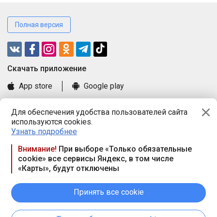
Полная версия
Cкачать приложение
App store
Google play
Часто задаваемые вопросы
Для обеспечения удобства пользователей сайта
Книга замечаний и предложений
используются cookies.
Правила и документы
Узнать подробнее
Praca.by © 2000—2026, ООО «ПРАЦА БАЙ»
Внимание!
При выборе «Только обязательные
cookie» все сервисы Яндекс, в том числе
Республика Беларусь, 220114, г. Минск, пр-т Независимости
«Карты», будут отключены
117а, пом. № 9.
Режим работы предприятия: пн.-чт. 09.00-18.00, пт. 9:00-16:45,
вых. дн. — сб., вс.
Принять все cookie
Режим работы сайта — круглосуточно. E-mail ООО «ПРАЦА
БАЙ» editor@praca.by