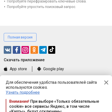
Попробуйте перефразировать ключевые слова.
Попробуйте упростить поисковый запрос.
Полная версия
Cкачать приложение
App store
Google play
Часто задаваемые вопросы
Для обеспечения удобства пользователей сайта
Книга замечаний и предложений
используются cookies.
Правила и документы
Узнать подробнее
Praca.by © 2000—2026, ООО «ПРАЦА БАЙ»
Внимание!
При выборе «Только обязательные
cookie» все сервисы Яндекс, в том числе
Республика Беларусь, 220114, г. Минск, пр-т Независимости
«Карты», будут отключены
117а, пом. № 9.