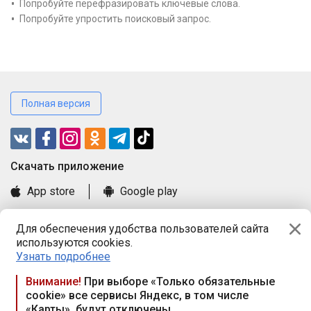
Попробуйте перефразировать ключевые слова.
Попробуйте упростить поисковый запрос.
Полная версия
Cкачать приложение
App store
Google play
Часто задаваемые вопросы
Для обеспечения удобства пользователей сайта
Книга замечаний и предложений
используются cookies.
Правила и документы
Узнать подробнее
Praca.by © 2000—2026, ООО «ПРАЦА БАЙ»
Внимание!
При выборе «Только обязательные
cookie» все сервисы Яндекс, в том числе
Республика Беларусь, 220114, г. Минск, пр-т Независимости
«Карты», будут отключены
117а, пом. № 9.