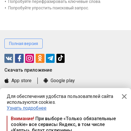
Попробуйте перефразировать ключевые слова.
Попробуйте упростить поисковый запрос.
Полная версия
Cкачать приложение
App store
Google play
Часто задаваемые вопросы
Для обеспечения удобства пользователей сайта
Книга замечаний и предложений
используются cookies.
Правила и документы
Узнать подробнее
Praca.by © 2000—2026, ООО «ПРАЦА БАЙ»
Внимание!
При выборе «Только обязательные
cookie» все сервисы Яндекс, в том числе
Республика Беларусь, 220114, г. Минск, пр-т Независимости
«Карты», будут отключены
117а, пом. № 9.