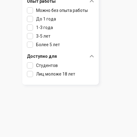
Опыт работы
Раков
Шклов
Можно без опыта работы
Ратомка
До 1 года
Самохваловичи
1-3 года
Сеница
3-5 лет
Слуцк
Более 5 лет
Смиловичи
Смолевичи
Доступно для
Солигорск
Студентов
Старые Дороги
Лиц моложе 18 лет
Столбцы
Тарасово
Узда
Фаниполь
Червень
Щомыслица