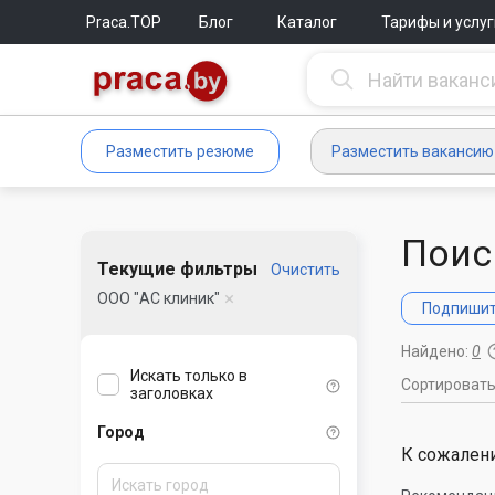
Praca.TOP
Блог
Каталог
Тарифы и услуг
Разместить резюме
Разместить вакансию
Поис
Текущие фильтры
Очистить
ООО "АС клиник"
Подпишите
Найдено:
0
Искать только в
Сортироват
заголовках
Город
К сожалени