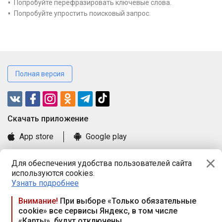
Попробуйте перефразировать ключевые слова.
Попробуйте упростить поисковый запрос.
Полная версия
Cкачать приложение
App store
Google play
Часто задаваемые вопросы
Для обеспечения удобства пользователей сайта
Книга замечаний и предложений
используются cookies.
Правила и документы
Узнать подробнее
Praca.by © 2000—2026, ООО «ПРАЦА БАЙ»
Внимание!
При выборе «Только обязательные
cookie» все сервисы Яндекс, в том числе
Республика Беларусь, 220114, г. Минск, пр-т Независимости
«Карты», будут отключены
117а, пом. № 9.