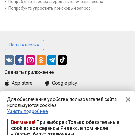
Попробуйте перефразировать ключевые слова.
Попробуйте упростить поисковый запрос.
Полная версия
Cкачать приложение
App store
Google play
Часто задаваемые вопросы
Для обеспечения удобства пользователей сайта
Книга замечаний и предложений
используются cookies.
Правила и документы
Узнать подробнее
Praca.by © 2000—2026, ООО «ПРАЦА БАЙ»
Внимание!
При выборе «Только обязательные
cookie» все сервисы Яндекс, в том числе
Республика Беларусь, 220114, г. Минск, пр-т Независимости
«Карты», будут отключены
117а, пом. № 9.