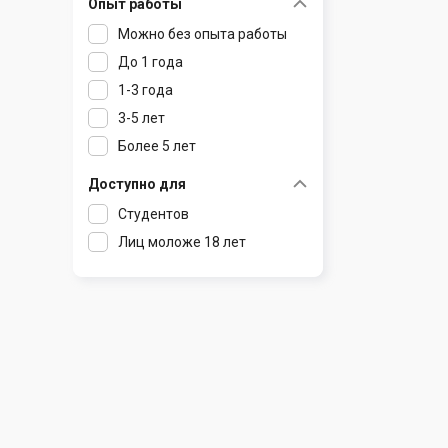
Опыт работы
Раков
Шклов
Можно без опыта работы
Ратомка
До 1 года
Самохваловичи
1-3 года
Сеница
3-5 лет
Слуцк
Более 5 лет
Смиловичи
Смолевичи
Доступно для
Солигорск
Студентов
Старые Дороги
Лиц моложе 18 лет
Столбцы
Тарасово
Узда
Фаниполь
Червень
Щомыслица