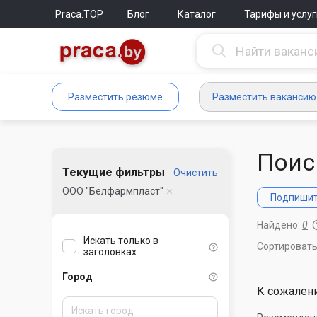
Praca.TOP
Блог
Каталог
Тарифы и услуг
Разместить резюме
Разместить вакансию
Поис
Текущие фильтры
Очистить
ООО "Белфармпласт"
Подпишите
Найдено:
0
Искать только в
Сортироват
заголовках
Город
К сожалени