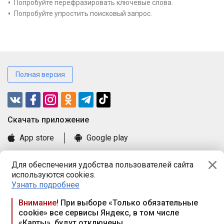
Попробуйте перефразировать ключевые слова.
Попробуйте упростить поисковый запрос.
Полная версия
Cкачать приложение
App store
Google play
Часто задаваемые вопросы
Для обеспечения удобства пользователей сайта
Книга замечаний и предложений
используются cookies.
Правила и документы
Узнать подробнее
Praca.by © 2000—2026, ООО «ПРАЦА БАЙ»
Внимание!
При выборе «Только обязательные
cookie» все сервисы Яндекс, в том числе
Республика Беларусь, 220114, г. Минск, пр-т Независимости
«Карты», будут отключены
117а, пом. № 9.