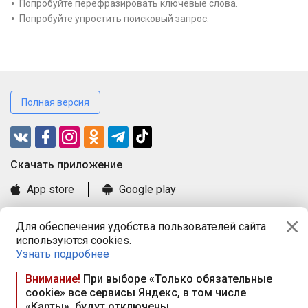
Попробуйте перефразировать ключевые слова.
Попробуйте упростить поисковый запрос.
Полная версия
Cкачать приложение
App store
Google play
Часто задаваемые вопросы
Для обеспечения удобства пользователей сайта
Книга замечаний и предложений
используются cookies.
Правила и документы
Узнать подробнее
Praca.by © 2000—2026, ООО «ПРАЦА БАЙ»
Внимание!
При выборе «Только обязательные
cookie» все сервисы Яндекс, в том числе
Республика Беларусь, 220114, г. Минск, пр-т Независимости
«Карты», будут отключены
117а, пом. № 9.