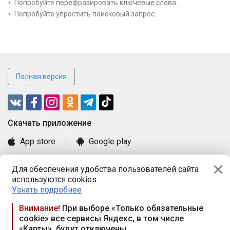
Попробуйте перефразировать ключевые слова.
Попробуйте упростить поисковый запрос.
Полная версия
Cкачать приложение
App store
Google play
Часто задаваемые вопросы
Для обеспечения удобства пользователей сайта
Книга замечаний и предложений
используются cookies.
Правила и документы
Узнать подробнее
Praca.by © 2000—2026, ООО «ПРАЦА БАЙ»
Внимание!
При выборе «Только обязательные
cookie» все сервисы Яндекс, в том числе
Республика Беларусь, 220114, г. Минск, пр-т Независимости
«Карты», будут отключены
117а, пом. № 9.