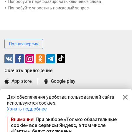
Попробуйте перефразировать ключевые слова.
Попробуйте упростить поисковый запрос.
Полная версия
Cкачать приложение
App store
Google play
Часто задаваемые вопросы
Для обеспечения удобства пользователей сайта
Книга замечаний и предложений
используются cookies.
Правила и документы
Узнать подробнее
Praca.by © 2000—2026, ООО «ПРАЦА БАЙ»
Внимание!
При выборе «Только обязательные
cookie» все сервисы Яндекс, в том числе
Республика Беларусь, 220114, г. Минск, пр-т Независимости
«Карты», будут отключены
117а, пом. № 9.