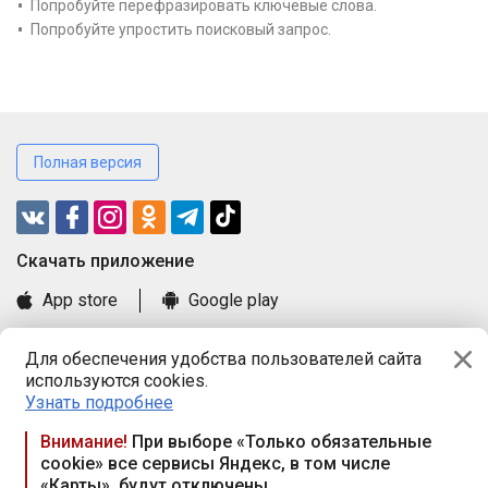
Попробуйте перефразировать ключевые слова.
Попробуйте упростить поисковый запрос.
Полная версия
Cкачать приложение
App store
Google play
Часто задаваемые вопросы
Для обеспечения удобства пользователей сайта
Книга замечаний и предложений
используются cookies.
Правила и документы
Узнать подробнее
Praca.by © 2000—2026, ООО «ПРАЦА БАЙ»
Внимание!
При выборе «Только обязательные
cookie» все сервисы Яндекс, в том числе
Республика Беларусь, 220114, г. Минск, пр-т Независимости
«Карты», будут отключены
117а, пом. № 9.