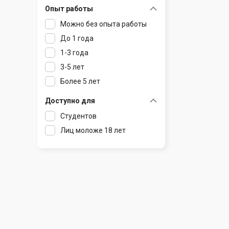
Опыт работы
Раков
Шклов
Можно без опыта работы
Ратомка
До 1 года
Самохваловичи
1-3 года
Сеница
3-5 лет
Слуцк
Более 5 лет
Смиловичи
Смолевичи
Доступно для
Солигорск
Студентов
Старые Дороги
Лиц моложе 18 лет
Столбцы
Тарасово
Узда
Фаниполь
Червень
Щомыслица