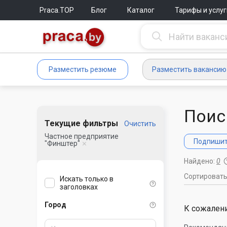
Praca.TOP
Блог
Каталог
Тарифы и услуг
Разместить резюме
Разместить вакансию
Поис
Текущие фильтры
Очистить
Частное предприятие
Подпишите
"Финштер"
Найдено:
0
Сортироват
Искать только в
заголовках
Город
К сожалени