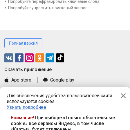
Попробуйте перефразировать ключевые слова.
Попробуйте упростить поисковый запрос.
Полная версия
Cкачать приложение
App store
Google play
Часто задаваемые вопросы
Для обеспечения удобства пользователей сайта
Книга замечаний и предложений
используются cookies.
Правила и документы
Узнать подробнее
Praca.by © 2000—2026, ООО «ПРАЦА БАЙ»
Внимание!
При выборе «Только обязательные
cookie» все сервисы Яндекс, в том числе
Республика Беларусь, 220114, г. Минск, пр-т Независимости
«Карты», будут отключены
117а, пом. № 9.