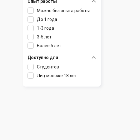
Опыт работы
Раков
Шклов
Можно без опыта работы
Ратомка
До 1 года
Самохваловичи
1-3 года
Сеница
3-5 лет
Слуцк
Более 5 лет
Смиловичи
Смолевичи
Доступно для
Солигорск
Студентов
Старые Дороги
Лиц моложе 18 лет
Столбцы
Тарасово
Узда
Фаниполь
Червень
Щомыслица