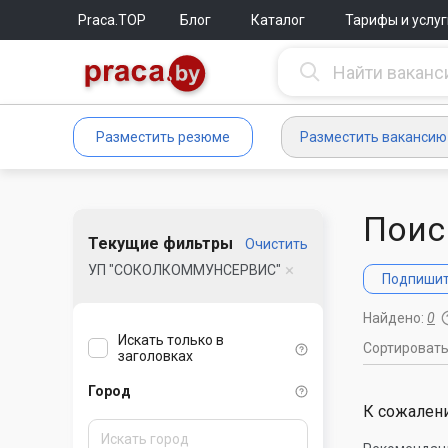
Praca.TOP
Блог
Каталог
Тарифы и услуг
Разместить резюме
Разместить вакансию
Поис
Текущие фильтры
Очистить
УП "СОКОЛКОММУНСЕРВИС"
Подпишите
Найдено:
0
Искать только в
Сортироват
заголовках
Город
К сожалени