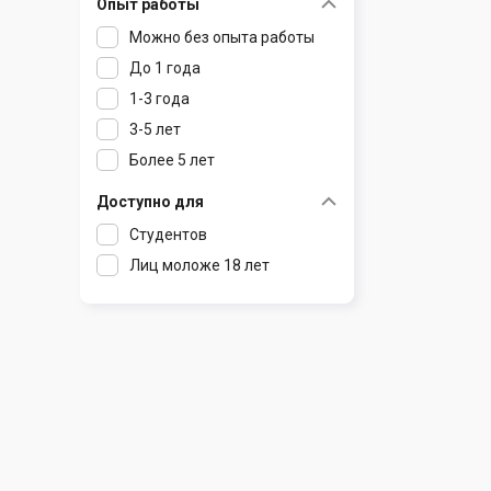
Опыт работы
Раков
Шклов
Можно без опыта работы
Ратомка
До 1 года
Самохваловичи
1-3 года
Сеница
3-5 лет
Слуцк
Более 5 лет
Смиловичи
Смолевичи
Доступно для
Солигорск
Студентов
Старые Дороги
Лиц моложе 18 лет
Столбцы
Тарасово
Узда
Фаниполь
Червень
Щомыслица