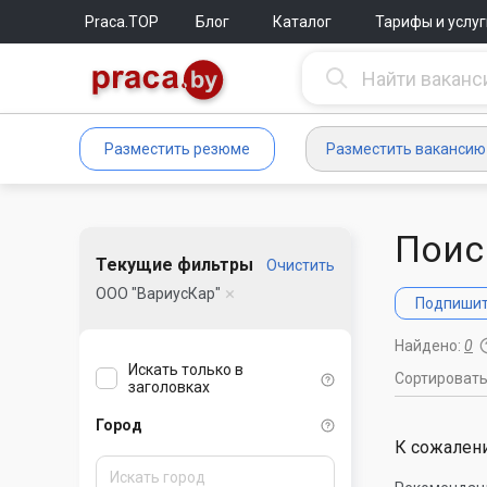
Praca.TOP
Блог
Каталог
Тарифы и услуг
Разместить резюме
Разместить вакансию
Поис
Текущие фильтры
Очистить
ООО "ВариусКар"
Подпишите
Найдено:
0
Искать только в
Сортироват
заголовках
Город
К сожалени