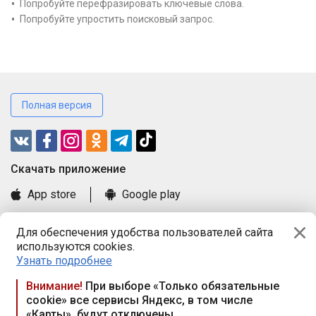
Попробуйте перефразировать ключевые слова.
Попробуйте упростить поисковый запрос.
Полная версия
Cкачать приложение
App store
Google play
Часто задаваемые вопросы
Для обеспечения удобства пользователей сайта
Книга замечаний и предложений
используются cookies.
Правила и документы
Узнать подробнее
Praca.by © 2000—2026, ООО «ПРАЦА БАЙ»
Внимание!
При выборе «Только обязательные
cookie» все сервисы Яндекс, в том числе
Республика Беларусь, 220114, г. Минск, пр-т Независимости
«Карты», будут отключены
117а, пом. № 9.