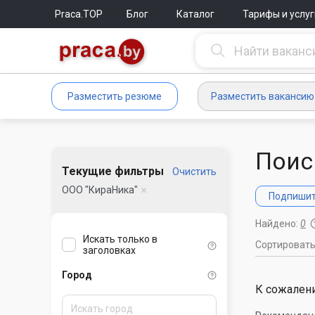
Praca.TOP
Блог
Каталог
Тарифы и услуг
Разместить резюме
Разместить вакансию
Поис
Текущие фильтры
Очистить
ООО "КираНика"
Подпишите
Найдено:
0
Искать только в
Сортироват
заголовках
Город
К сожалени