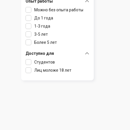
Опыт работы
Раков
Шклов
Можно без опыта работы
Ратомка
До 1 года
Самохваловичи
1-3 года
Сеница
3-5 лет
Слуцк
Более 5 лет
Смиловичи
Смолевичи
Доступно для
Солигорск
Студентов
Старые Дороги
Лиц моложе 18 лет
Столбцы
Тарасово
Узда
Фаниполь
Червень
Щомыслица