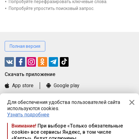
Попробуйте перефразировать ключевые слова.
Попробуйте упростить поисковый запрос.
Полная версия
Cкачать приложение
App store
Google play
Часто задаваемые вопросы
Для обеспечения удобства пользователей сайта
Книга замечаний и предложений
используются cookies.
Правила и документы
Узнать подробнее
Praca.by © 2000—2026, ООО «ПРАЦА БАЙ»
Внимание!
При выборе «Только обязательные
cookie» все сервисы Яндекс, в том числе
Республика Беларусь, 220114, г. Минск, пр-т Независимости
«Карты», будут отключены
117а, пом. № 9.