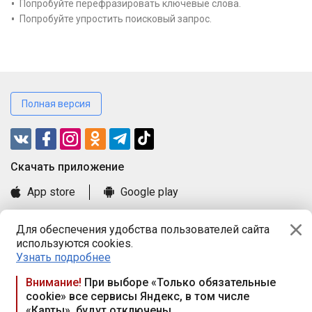
Попробуйте перефразировать ключевые слова.
Попробуйте упростить поисковый запрос.
Полная версия
Cкачать приложение
App store
Google play
Часто задаваемые вопросы
Для обеспечения удобства пользователей сайта
Книга замечаний и предложений
используются cookies.
Правила и документы
Узнать подробнее
Praca.by © 2000—2026, ООО «ПРАЦА БАЙ»
Внимание!
При выборе «Только обязательные
cookie» все сервисы Яндекс, в том числе
Республика Беларусь, 220114, г. Минск, пр-т Независимости
«Карты», будут отключены
117а, пом. № 9.