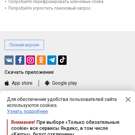
Попробуйте перефразировать ключевые слова.
Попробуйте упростить поисковый запрос.
Полная версия
Cкачать приложение
App store
Google play
Часто задаваемые вопросы
Для обеспечения удобства пользователей сайта
Книга замечаний и предложений
используются cookies.
Правила и документы
Узнать подробнее
Praca.by © 2000—2026, ООО «ПРАЦА БАЙ»
Внимание!
При выборе «Только обязательные
cookie» все сервисы Яндекс, в том числе
Республика Беларусь, 220114, г. Минск, пр-т Независимости
«Карты», будут отключены
117а, пом. № 9.