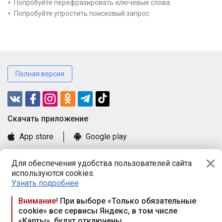
Попробуйте перефразировать ключевые слова.
Попробуйте упростить поисковый запрос.
Полная версия
Cкачать приложение
App store
Google play
Часто задаваемые вопросы
Для обеспечения удобства пользователей сайта
Книга замечаний и предложений
используются cookies.
Правила и документы
Узнать подробнее
Praca.by © 2000—2026, ООО «ПРАЦА БАЙ»
Внимание!
При выборе «Только обязательные
cookie» все сервисы Яндекс, в том числе
Республика Беларусь, 220114, г. Минск, пр-т Независимости
«Карты», будут отключены
117а, пом. № 9.