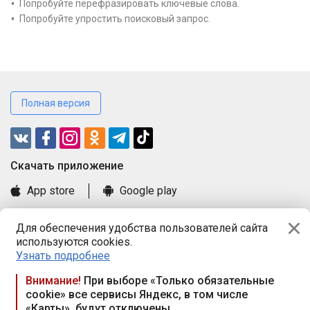
Попробуйте перефразировать ключевые слова.
Попробуйте упростить поисковый запрос.
Полная версия
Cкачать приложение
App store
Google play
Часто задаваемые вопросы
Для обеспечения удобства пользователей сайта
Книга замечаний и предложений
используются cookies.
Правила и документы
Узнать подробнее
Praca.by © 2000—2026, ООО «ПРАЦА БАЙ»
Внимание!
При выборе «Только обязательные
cookie» все сервисы Яндекс, в том числе
Республика Беларусь, 220114, г. Минск, пр-т Независимости
«Карты», будут отключены
117а, пом. № 9.