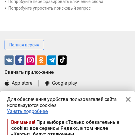
Попробуйте перефразировать ключевые слова.
Попробуйте упростить поисковый запрос.
Полная версия
Cкачать приложение
App store
Google play
Часто задаваемые вопросы
Для обеспечения удобства пользователей сайта
Книга замечаний и предложений
используются cookies.
Правила и документы
Узнать подробнее
Praca.by © 2000—2026, ООО «ПРАЦА БАЙ»
Внимание!
При выборе «Только обязательные
cookie» все сервисы Яндекс, в том числе
Республика Беларусь, 220114, г. Минск, пр-т Независимости
«Карты», будут отключены
117а, пом. № 9.