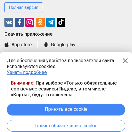
Полная версия
Cкачать приложение
App store
Google play
Часто задаваемые вопросы
Для обеспечения удобства пользователей сайта
Книга замечаний и предложений
используются cookies.
Правила и документы
Узнать подробнее
Praca.by © 2000—2026, ООО «ПРАЦА БАЙ»
Внимание!
При выборе «Только обязательные
cookie» все сервисы Яндекс, в том числе
Республика Беларусь, 220114, г. Минск, пр-т Независимости
«Карты», будут отключены
117а, пом. № 9.
Режим работы предприятия: пн.-чт. 09.00-18.00, пт. 9:00-16:45,
вых. дн. — сб., вс.
Принять все cookie
Режим работы сайта — круглосуточно. E-mail ООО «ПРАЦА
БАЙ» editor@praca.by
Только обязательные cookie