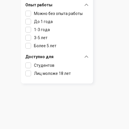
Опыт работы
Раков
Шклов
Можно без опыта работы
Ратомка
До 1 года
Самохваловичи
1-3 года
Сеница
3-5 лет
Слуцк
Более 5 лет
Смиловичи
Смолевичи
Доступно для
Солигорск
Студентов
Старые Дороги
Лиц моложе 18 лет
Столбцы
Тарасово
Узда
Фаниполь
Червень
Щомыслица