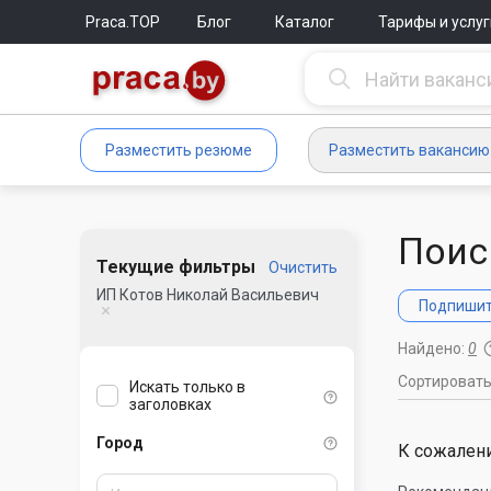
Praca.TOP
Блог
Каталог
Тарифы и услуг
Разместить резюме
Разместить вакансию
Поис
Текущие фильтры
Очистить
ИП Котов Николай Васильевич
Подпишите
Найдено:
0
Сортироват
Искать только в
заголовках
Город
К сожалени