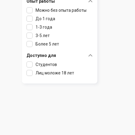
Опыт работы
Раков
Шклов
Можно без опыта работы
Ратомка
До 1 года
Самохваловичи
1-3 года
Сеница
3-5 лет
Слуцк
Более 5 лет
Смиловичи
Смолевичи
Доступно для
Солигорск
Студентов
Старые Дороги
Лиц моложе 18 лет
Столбцы
Тарасово
Узда
Фаниполь
Червень
Щомыслица