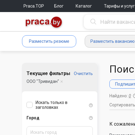
Praca.TOP
Блог
Каталог
Тарифы и услуг
Разместить резюме
Разместить вакансию
Поис
Текущие фильтры
Очистить
ООО "Тривидан"
Подпишите
Найдено:
0
Искать только в
Сортироват
заголовках
Город
К сожалени