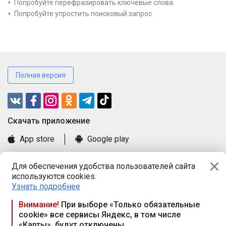
Попробуйте перефразировать ключевые слова.
Попробуйте упростить поисковый запрос.
Полная версия
Cкачать приложение
App store
Google play
Часто задаваемые вопросы
Для обеспечения удобства пользователей сайта
Книга замечаний и предложений
используются cookies.
Правила и документы
Узнать подробнее
Praca.by © 2000—2026, ООО «ПРАЦА БАЙ»
Внимание!
При выборе «Только обязательные
cookie» все сервисы Яндекс, в том числе
Республика Беларусь, 220114, г. Минск, пр-т Независимости
«Карты», будут отключены
117а, пом. № 9.